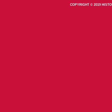
COPYRIGHT © 2019 HISTO
footer-right-histoiretv