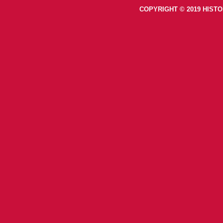
COPYRIGHT © 2019 HISTO
footer-right-histoiretv