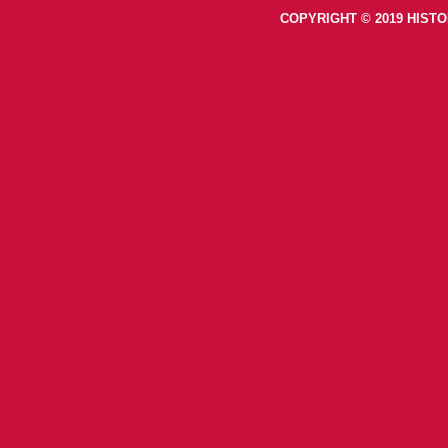
COPYRIGHT © 2019 HISTO
footer-right-histoiretv