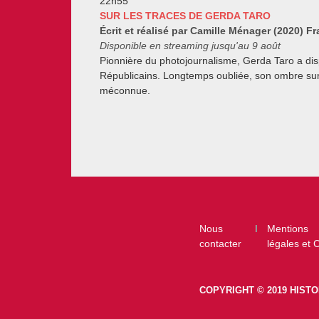
22h55
SUR LES TRACES DE GERDA TARO
Écrit et réalisé par Camille Ménager (2020) F
Disponible en streaming jusqu'au 9 août
Pionnière du photojournalisme, Gerda Taro a disp
Républicains. Longtemps oubliée, son ombre surg
méconnue.
Footer
Nous
Mentions
contacter
légales et
COPYRIGHT © 2019 HISTO
footer-right-histoiretv