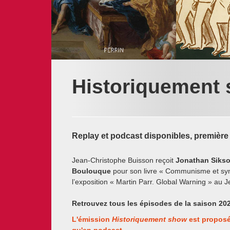
Historiquement
Replay et podcast disponibles, première d
Jean-Christophe Buisson reçoit
Jonathan Siks
Boulouque
pour son livre « Communisme et syn
l’exposition « Martin Parr. Global Warning » au
Retrouvez tous les épisodes de la saison 20
L'émission
Historiquement show
est proposé
qu'en
podcast
.